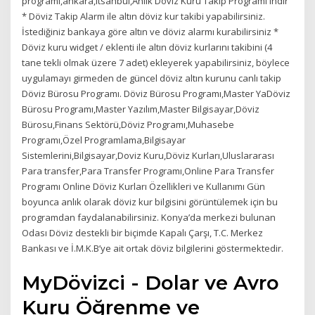
programı,ankara,itsanbul,AnlIk Döviz Kuru Takip Programı indir
* Döviz Takip Alarm ile altın döviz kur takibi yapabilirsiniz.
İstediğiniz bankaya göre altın ve döviz alarmı kurabilirsiniz *
Döviz kuru widget / eklenti ile altın döviz kurlarını takibini (4
tane tekli olmak üzere 7 adet) ekleyerek yapabilirsiniz, böylece
uygulamayı girmeden de güncel döviz altın kurunu canlı takip
Döviz Bürosu Programı. Döviz Bürosu Programı,Master YaDöviz
Bürosu Programı,Master Yazılım,Master Bilgisayar,Döviz
Bürosu,Finans Sektörü,Döviz Programı,Muhasebe
Programı,Özel Programlama,Bilgisayar
Sistemlerini,Bilgisayar,Doviz Kuru,Döviz Kurları,Uluslararası
Para transfer,Para Transfer Programı,Online Para Transfer
Programı Online Döviz Kurları Özellikleri ve Kullanımı Gün
boyunca anlık olarak döviz kur bilgisini görüntülemek için bu
programdan faydalanabilirsiniz. Konya’da merkezi bulunan
Odası Döviz destekli bir biçimde Kapalı Çarşı, T.C. Merkez
Bankası ve İ.M.K.B’ye ait ortak döviz bilgilerini göstermektedir.
MyDövizci - Dolar ve Avro
Kuru Öğrenme ve