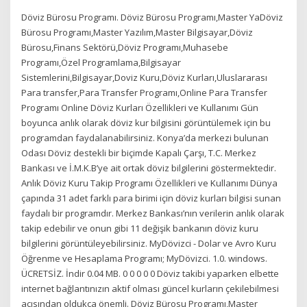
Döviz Bürosu Programı. Döviz Bürosu Programı,Master YaDöviz
Bürosu Programı,Master Yazılım,Master Bilgisayar,Döviz
Bürosu,Finans Sektörü,Döviz Programı,Muhasebe
Programı,Özel Programlama,Bilgisayar
Sistemlerini,Bilgisayar,Doviz Kuru,Döviz Kurları,Uluslararası
Para transfer,Para Transfer Programı,Online Para Transfer
Programı Online Döviz Kurları Özellikleri ve Kullanımı Gün
boyunca anlık olarak döviz kur bilgisini görüntülemek için bu
programdan faydalanabilirsiniz. Konya’da merkezi bulunan
Odası Döviz destekli bir biçimde Kapalı Çarşı, T.C. Merkez
Bankası ve İ.M.K.B’ye ait ortak döviz bilgilerini göstermektedir.
Anlık Döviz Kuru Takip Programı Özellikleri ve Kullanımı Dünya
çapında 31 adet farklı para birimi için döviz kurları bilgisi sunan
faydalı bir programdır. Merkez Bankası’nın verilerin anlık olarak
takip edebilir ve onun gibi 11 değişik bankanın döviz kuru
bilgilerini görüntüleyebilirsiniz. MyDövizci - Dolar ve Avro Kuru
Öğrenme ve Hesaplama Programı; MyDövizci. 1.0. windows.
ÜCRETSİZ. İndir 0.04 MB. 0 0 0 0 0 Döviz takibi yaparken elbette
internet bağlantınızın aktif olması güncel kurların çekilebilmesi
açısından oldukça önemli. Döviz Bürosu Programı,Master