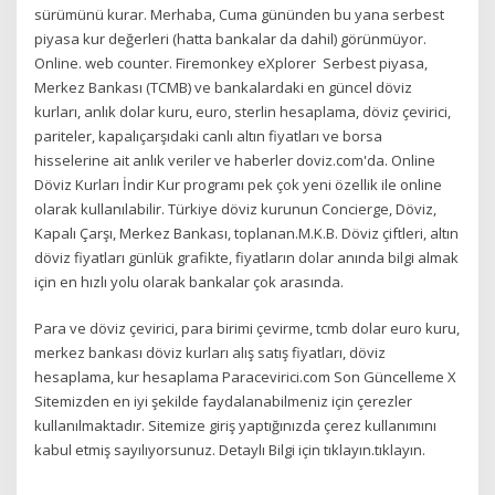
sürümünü kurar. Merhaba, Cuma gününden bu yana serbest
piyasa kur değerleri (hatta bankalar da dahil) görünmüyor.
Online. web counter. Firemonkey eXplorer Serbest piyasa,
Merkez Bankası (TCMB) ve bankalardaki en güncel döviz
kurları, anlık dolar kuru, euro, sterlin hesaplama, döviz çevirici,
pariteler, kapalıçarşıdaki canlı altın fiyatları ve borsa
hisselerine ait anlık veriler ve haberler doviz.com'da. Online
Döviz Kurları İndir Kur programı pek çok yeni özellik ile online
olarak kullanılabilir. Türkiye döviz kurunun Concierge, Döviz,
Kapalı Çarşı, Merkez Bankası, toplanan.M.K.B. Döviz çiftleri, altın
döviz fiyatları günlük grafikte, fiyatların dolar anında bilgi almak
için en hızlı yolu olarak bankalar çok arasında.
Para ve döviz çevirici, para birimi çevirme, tcmb dolar euro kuru,
merkez bankası döviz kurları alış satış fiyatları, döviz
hesaplama, kur hesaplama Paracevirici.com Son Güncelleme X
Sitemizden en iyi şekilde faydalanabilmeniz için çerezler
kullanılmaktadır. Sitemize giriş yaptığınızda çerez kullanımını
kabul etmiş sayılıyorsunuz. Detaylı Bilgi için tıklayın.tıklayın.