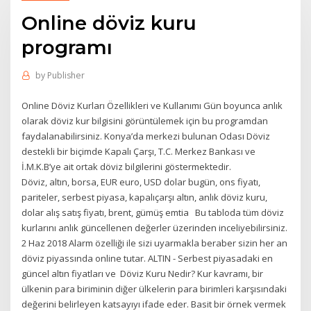
Online döviz kuru
programı
by
Publisher
Online Döviz Kurları Özellikleri ve Kullanımı Gün boyunca anlık
olarak döviz kur bilgisini görüntülemek için bu programdan
faydalanabilirsiniz. Konya’da merkezi bulunan Odası Döviz
destekli bir biçimde Kapalı Çarşı, T.C. Merkez Bankası ve
İ.M.K.B’ye ait ortak döviz bilgilerini göstermektedir.
Döviz, altın, borsa, EUR euro, USD dolar bugün, ons fiyatı,
pariteler, serbest piyasa, kapalıçarşı altın, anlık döviz kuru,
dolar alış satış fiyatı, brent, gümüş emtia Bu tabloda tüm döviz
kurlarını anlık güncellenen değerler üzerinden inceliyebilirsiniz.
2 Haz 2018 Alarm özelliği ile sizi uyarmakla beraber sizin her an
döviz piyassında online tutar. ALTIN - Serbest piyasadaki en
güncel altın fiyatları ve Döviz Kuru Nedir? Kur kavramı, bir
ülkenin para biriminin diğer ülkelerin para birimleri karşısındaki
değerini belirleyen katsayıyı ifade eder. Basit bir örnek vermek