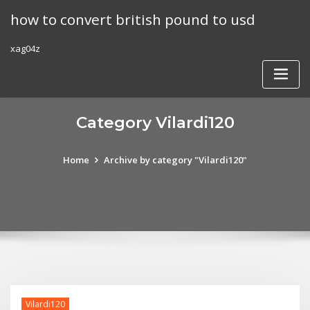
Skip
how to convert british pound to usd
to
content
xag04z
Category Vilardi120
Home
Archive by category "Vilardi120"
Vilardi120